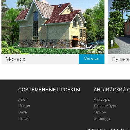
Монарх
Пульса
304
СОВРЕМЕННЫЕ ПРОЕКТЫ
АНГЛИЙСКИЙ 
Аист
Амфора
Исида
Люксембург
Вега
Орион
Пегас
Воевода