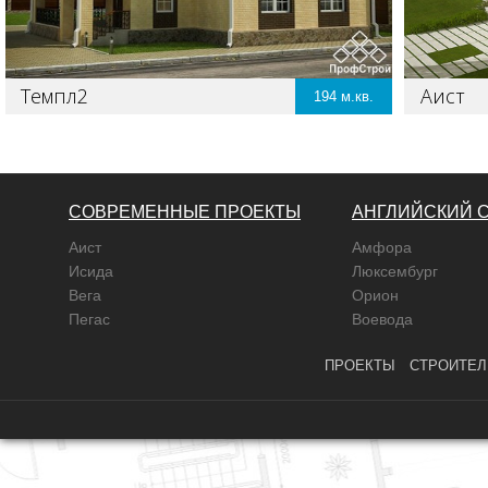
Темпл2
Аист
194
СОВРЕМЕННЫЕ ПРОЕКТЫ
АНГЛИЙСКИЙ 
Аист
Амфора
Исида
Люксембург
Вега
Орион
Пегас
Воевода
ПРОЕКТЫ
СТРОИТЕЛ