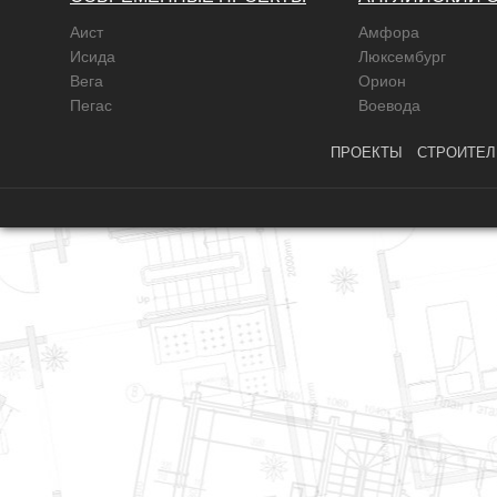
Аист
Амфора
Исида
Люксембург
Вега
Орион
Пегас
Воевода
ПРОЕКТЫ
СТРОИТЕЛ